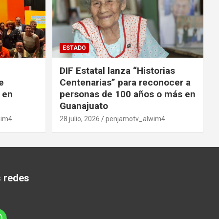
ESTADO
DIF Estatal lanza “Historias
e
Centenarias” para reconocer a
 en
personas de 100 años o más en
Guanajuato
wim4
28 julio, 2026
penjamotv_alwim4
s redes