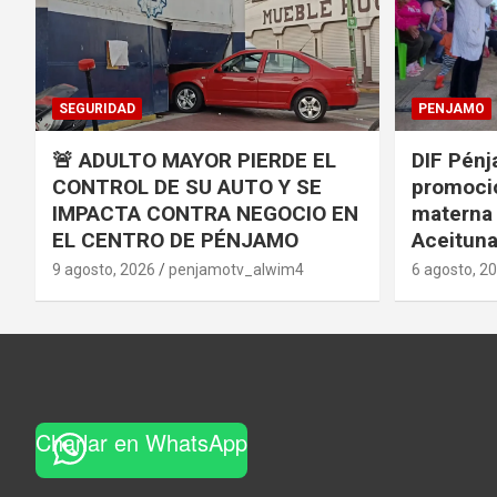
SEGURIDAD
PENJAMO
🚨 ADULTO MAYOR PIERDE EL
DIF Pénj
CONTROL DE SU AUTO Y SE
promoció
IMPACTA CONTRA NEGOCIO EN
materna 
EL CENTRO DE PÉNJAMO
Aceitun
9 agosto, 2026
penjamotv_alwim4
6 agosto, 2
Charlar en WhatsApp