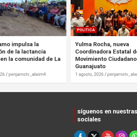
POLITICA
amo impulsa la
Yulma Rocha, nueva
n de la lactancia
Coordinadora Estatal d
en la comunidad de La
Movimiento Ciudadano
a
Guanajuato
026
penjamotv_alwim4
1 agosto, 2026
penjamotv_al
síguenos en nuestra
sociales
Set Youtube Channel ID