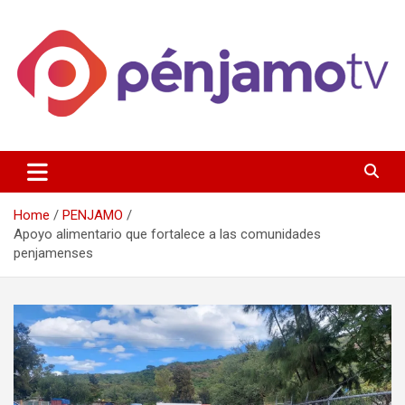
Skip
to
content
Página de información noticias y entretenimiento de Pénjamo,
Penjamotv
Gto y la region.
Home
PENJAMO
Apoyo alimentario que fortalece a las comunidades
penjamenses