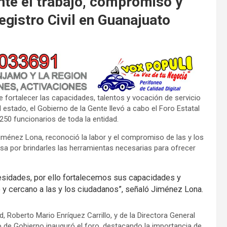
nte el trabajo, compromiso y
egistro Civil en Guanajuato
e fortalecer las capacidades, talentos y vocación de servicio
el estado, el Gobierno de la Gente llevó a cabo el Foro Estatal
 250 funcionarios de toda la entidad.
Jiménez Lona, reconoció la labor y el compromiso de las y los
pasa por brindarles las herramientas necesarias para ofrecer
cesidades, por ello fortalecemos sus capacidades y
o y cercano a las y los ciudadanos”, señaló Jiménez Lona.
Roberto Mario Enríquez Carrillo, y de la Directora General
rio de Gobierno inauguró el foro, destacando la importancia de