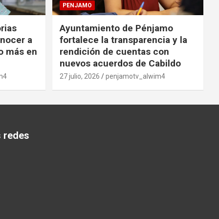
PENJAMO
orias
Ayuntamiento de Pénjamo
onocer a
fortalece la transparencia y la
o más en
rendición de cuentas con
nuevos acuerdos de Cabildo
m4
27 julio, 2026
penjamotv_alwim4
s redes