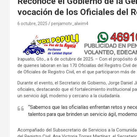
Reconoce el Gobierno de la Ge
vocación de los Oficiales del R
6 octubre, 2025
penjamotv_alwim4
Irapuato, Gto., a 6 de octubre de 2025. – Con el propósito d
de quienes laboran en las 170 Oficialías del Registro Civil d
de Oficiales de Registro Civil, en el que participaron más de
Durante el evento, el Secretario de Gobierno, Jorge Daniel 
oficiales, destacando que el fortalecimiento institucional 
un servicio ágil, moderno y cercano a la ciudadanía.
“Sabemos que las oficialías enfrentan retos y ne
talentos para que brinden un servicio ágil, modern
Acompañado del Subsecretario de Servicios a la Comunidad, 
del Registro Civil, Ana Victoria Torres Martínez, el Secreta