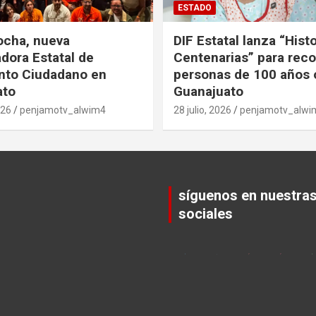
ESTADO
ocha, nueva
DIF Estatal lanza “Hist
dora Estatal de
Centenarias” para rec
nto Ciudadano en
personas de 100 años 
ato
Guanajuato
026
penjamotv_alwim4
28 julio, 2026
penjamotv_alwi
síguenos en nuestra
sociales
Set Youtube Channel ID