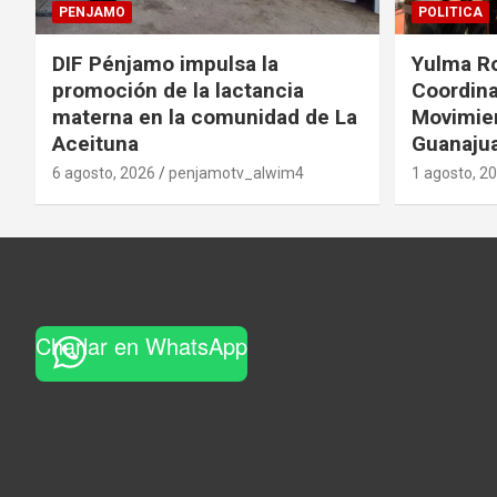
PENJAMO
POLITICA
DIF Pénjamo impulsa la
Yulma R
promoción de la lactancia
Coordina
materna en la comunidad de La
Movimie
Aceituna
Guanaju
6 agosto, 2026
penjamotv_alwim4
1 agosto, 2
Charlar en WhatsApp