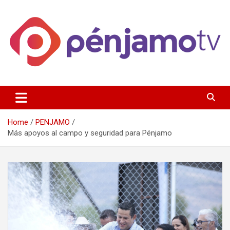
Skip
to
content
Página de información noticias y entretenimiento de Pénjamo,
Penjamotv
Gto y la region.
Home
PENJAMO
Más apoyos al campo y seguridad para Pénjamo