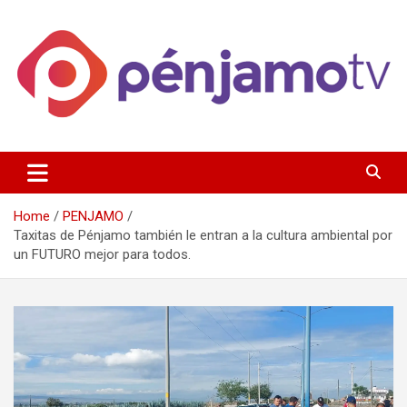
Skip
to
content
Página de información noticias y entretenimiento de Pénjamo,
Penjamotv
Gto y la region.
Home
PENJAMO
Taxitas de Pénjamo también le entran a la cultura ambiental por
un FUTURO mejor para todos.