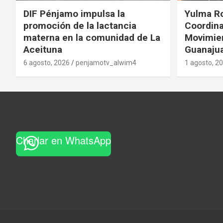
DIF Pénjamo impulsa la
Yulma R
promoción de la lactancia
Coordina
materna en la comunidad de La
Movimie
Aceituna
Guanaju
6 agosto, 2026
penjamotv_alwim4
1 agosto, 2
Charlar en WhatsApp