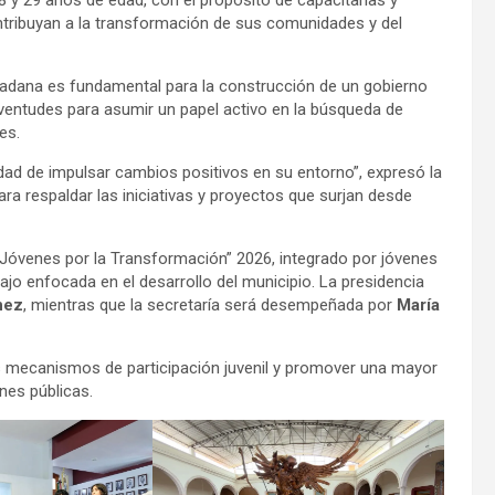
8 y 29 años de edad, con el propósito de capacitarlas y
tribuyan a la transformación de sus comunidades y del
udadana es fundamental para la construcción de un gobierno
uventudes para asumir un papel activo en la búsqueda de
es.
dad de impulsar cambios positivos en su entorno”, expresó la
ara respaldar las iniciativas y proyectos que surjan desde
Jóvenes por la Transformación” 2026, integrado por jóvenes
o enfocada en el desarrollo del municipio. La presidencia
nez
, mientras que la secretaría será desempeñada por
María
os mecanismos de participación juvenil y promover una mayor
ones públicas.