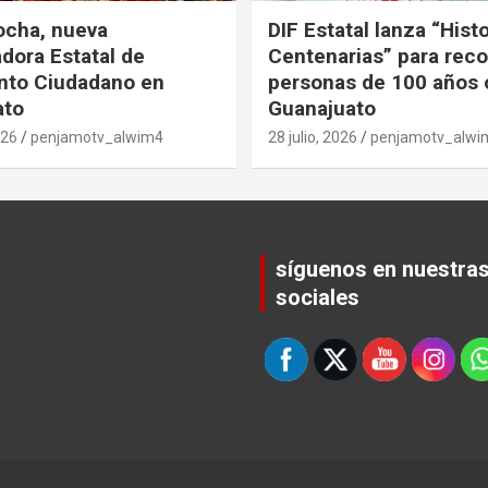
ocha, nueva
DIF Estatal lanza “Hist
dora Estatal de
Centenarias” para rec
nto Ciudadano en
personas de 100 años 
ato
Guanajuato
026
penjamotv_alwim4
28 julio, 2026
penjamotv_alwi
síguenos en nuestra
sociales
Set Youtube Channel ID