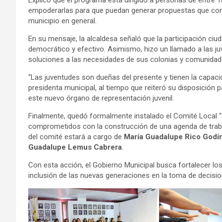
Explicó que el programa está dirigido a personas de entre 1
empoderarlas para que puedan generar propuestas que con
municipio en general.
En su mensaje, la alcaldesa señaló que la participación ci
democrático y efectivo. Asimismo, hizo un llamado a las j
soluciones a las necesidades de sus colonias y comunidad
“Las juventudes son dueñas del presente y tienen la capaci
presidenta municipal, al tiempo que reiteró su disposición p
este nuevo órgano de representación juvenil.
Finalmente, quedó formalmente instalado el Comité Local “
comprometidos con la construcción de una agenda de trabaj
del comité estará a cargo de
María Guadalupe Rico Godí
Guadalupe Lemus Cabrera
.
Con esta acción, el Gobierno Municipal busca fortalecer l
inclusión de las nuevas generaciones en la toma de decisi