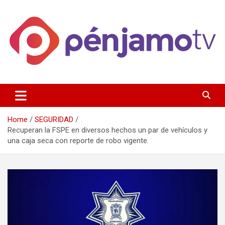
Skip
to
content
Página de información noticias y entretenimiento de Pénjamo,
Penjamotv
Gto y la region.
Home
SEGURIDAD
Recuperan la FSPE en diversos hechos un par de vehículos y
una caja seca con reporte de robo vigente.