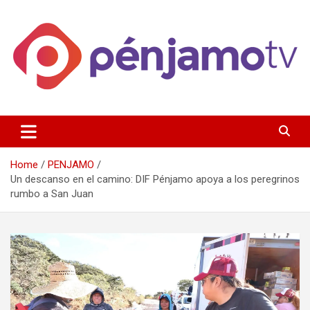
Skip
to
content
Página de información noticias y entretenimiento de Pénjamo,
Penjamotv
Gto y la region.
Home
PENJAMO
Un descanso en el camino: DIF Pénjamo apoya a los peregrinos
rumbo a San Juan